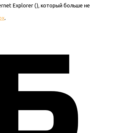
ernet Explorer (
), который больше не
ox
.