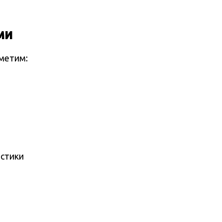
ми
метим:
истики