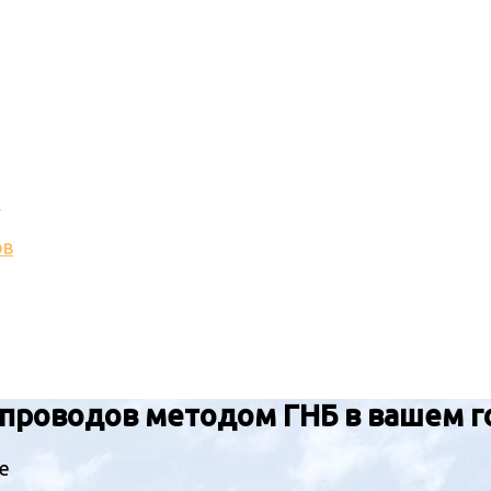
и
ов
опроводов методом ГНБ
в вашем 
е