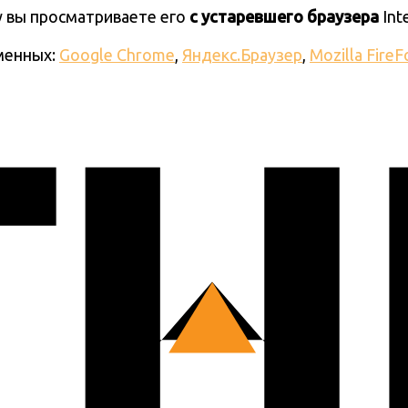
ку вы просматриваете его
с устаревшего браузера
Int
менных:
Google Chrome
,
Яндекс.Браузер
,
Mozilla FireF