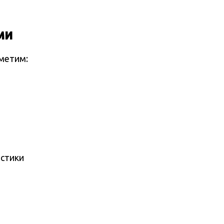
ми
метим:
истики