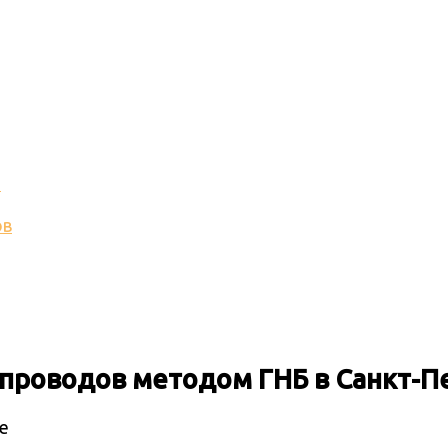
и
ов
опроводов методом ГНБ
в Санкт-П
е