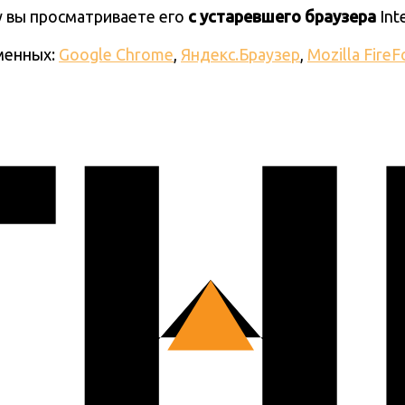
ку вы просматриваете его
с устаревшего браузера
Int
менных:
Google Chrome
,
Яндекс.Браузер
,
Mozilla FireF