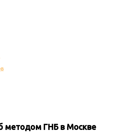
и
ов
уб методом ГНБ
в Москве