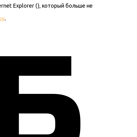
ernet Explorer (
), который больше не
ox
.