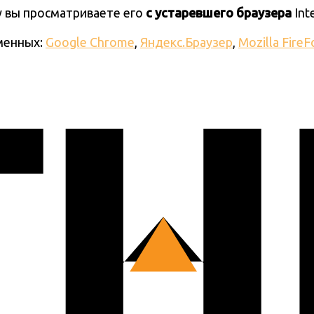
ку вы просматриваете его
с устаревшего браузера
Int
менных:
Google Chrome
,
Яндекс.Браузер
,
Mozilla FireF