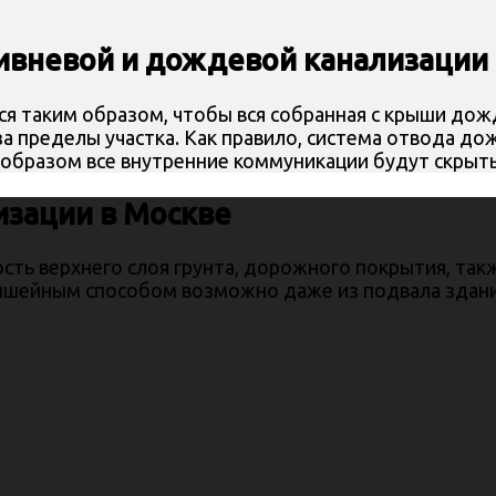
ивневой и дождевой канализации 
я таким образом, чтобы вся собранная с крыши дожд
 пределы участка. Как правило, система отвода до
 образом все внутренние коммуникации будут скрыт
изации
в Москве
сть верхнего слоя грунта, дорожного покрытия, та
ншейным способом возможно даже из подвала здани