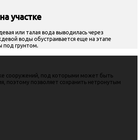
на участке
евая или талая вода выводилась через
ждевой воды обустраивается еще на этапе
ы под грунтом.
кже сооружений, под которыми может быть
я, поэтому позволяет сохранить нетронутым