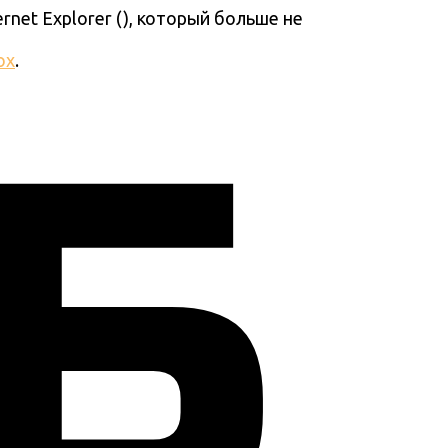
ernet Explorer (
), который больше не
ox
.