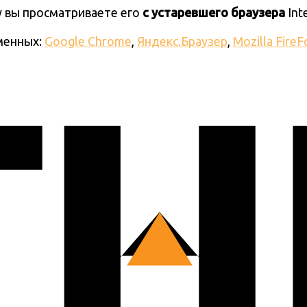
ку вы просматриваете его
с устаревшего браузера
Int
менных:
Google Chrome
,
Яндекс.Браузер
,
Mozilla FireF