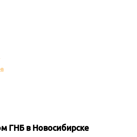
и
ов
ом ГНБ
в Новосибирске